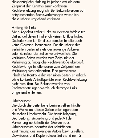
diesbezügliche Haftung ist jedoch erst ab dem
Zeitpunkt der Kenntnis einer konkreten
Rechtsverletzung möglich. Bei Bekanntwerden von
entsprechenden Rechtsverletzungen werde ich
diese Inhalte umgehend entfernen.
Haftung für Links
Mein Angebot enthält Links zu externen Webseiten
Dritter, auf deren Inhalte ich keinen Einfluss habe.
Deshalb kann ich für diese fremden Inhalte auch
keine Gewähr übernehmen. Für die Inhalte der
verlinkten Seiten ist stets der jeweilige Anbieter
oder Betreiber der Seiten verantwortlich. Die
verlinkten Seiten wurden zum Zeitpunkt der
Verlinkung auf mögliche Rechtsverstöße überprüft.
Rechtswidrige Inhalte waren zum Zeitpunkt der
Verlinkung nicht erkennbar. Eine permanente
inhaltliche Kontrolle der verlinkten Seiten ist jedoch
ohne konkrete Anhaltspunkte einer Rechtsverletzung
nicht zumutbar. Bei Bekanntwerden von
Rechtsverletzungen werde ich derartige Links
umgehend entfernen.
Urheberrecht
Die durch die Seitenbetreiberin erstellten Inhalte
und Werke auf diesen Seiten unterliegen dem
deutschen Urheberrecht. Die Vervielfältigung,
Bearbeitung, Verbreitung und jede Art der
Verwertung außerhalb der Grenzen des
Urheberrechtes bedürfen der schriftlichen
Zustimmung des jeweiligen Autors bzw. Erstellers.
Downloads und Kopien dieser Seite sind nur für