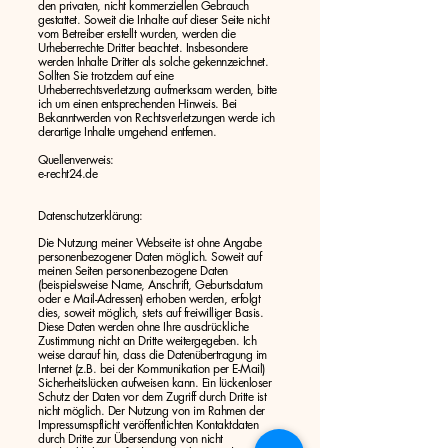
den privaten, nicht kommerziellen Gebrauch
gestattet. Soweit die Inhalte auf dieser Seite nicht
vom Betreiber erstellt wurden, werden die
Urheberrechte Dritter beachtet. Insbesondere
werden Inhalte Dritter als solche gekennzeichnet.
Sollten Sie trotzdem auf eine
Urheberrechtsverletzung aufmerksam werden, bitte
ich um einen entsprechenden Hinweis. Bei
Bekanntwerden von Rechtsverletzungen werde ich
derartige Inhalte umgehend entfernen.
Quellenverweis:
e-recht24.de
Datenschutzerklärung:
Die Nutzung meiner Webseite ist ohne Angabe
personenbezogener Daten möglich. Soweit auf
meinen Seiten personenbezogene Daten
(beispielsweise Name, Anschrift, Geburtsdatum
oder e Mail-Adressen) erhoben werden, erfolgt
dies, soweit möglich, stets auf freiwilliger Basis.
Diese Daten werden ohne Ihre ausdrückliche
Zustimmung nicht an Dritte weitergegeben. Ich
weise darauf hin, dass die Datenübertragung im
Internet (z.B. bei der Kommunikation per E-Mail)
Sicherheitslücken aufweisen kann. Ein lückenloser
Schutz der Daten vor dem Zugriff durch Dritte ist
nicht möglich. Der Nutzung von im Rahmen der
Impressumspflicht veröffentlichten Kontaktdaten
durch Dritte zur Übersendung von nicht