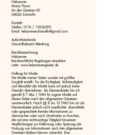
Hebamme
Maria Thurm
An den Queeren 60
04626 Schmölln
Kontakt
Telefon: 0176 / 10336292
Email: hebammeschmoelln@gmail.com
Aufsichtsbehörde
Gesundheitsamt Altenburg
Berufsbezeichnung
Hebamme
Berufsrechtliche Regelungen einsehbar
unter:
www.hebammengesetz.de
Haftung für Inhalte
Die Inhalte meiner Seiten wurden mit größter
Sorgfalt erstellt. Für die Richtigkeit, Vollständigkeit
und Aktualität der Inhalte kann ich jedoch keine
Gewähr übernehmen. Als Dienstanbieter bin ich
gemäß § 7 Abs.1 TMG für eigene Inhalte auf
diesen Seiten nach den allgemeinen Gesetzen
verantwortlich. Nach §§ 8 bis 10 TMG bin ich als
Dienstanbieter jedoch nicht verpflichtet, übermittelte
oder gespeicherte fremde Informationen zu
überwachen oder nach Umständen zu forschen,
die auf eine rechtswidrige Tätigkeit hinweisen.
Verpflichtungen zur Entfernung oder Sperrung der
Nutzung von Informationen nach den allgemeinen
Gesetzen bleiben hiervon unberührt. Eine