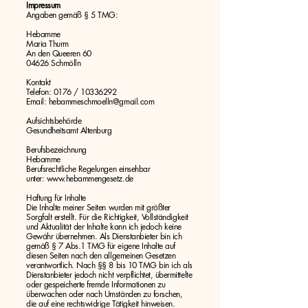
Impressum
Angaben gemäß § 5 TMG:
Hebamme
Maria Thurm
An den Queeren 60
04626 Schmölln
Kontakt
Telefon: 0176 / 10336292
Email: hebammeschmoelln@gmail.com
Aufsichtsbehörde
Gesundheitsamt Altenburg
Berufsbezeichnung
Hebamme
Berufsrechtliche Regelungen einsehbar
unter:
www.hebammengesetz.de
Haftung für Inhalte
Die Inhalte meiner Seiten wurden mit größter
Sorgfalt erstellt. Für die Richtigkeit, Vollständigkeit
und Aktualität der Inhalte kann ich jedoch keine
Gewähr übernehmen. Als Dienstanbieter bin ich
gemäß § 7 Abs.1 TMG für eigene Inhalte auf
diesen Seiten nach den allgemeinen Gesetzen
verantwortlich. Nach §§ 8 bis 10 TMG bin ich als
Dienstanbieter jedoch nicht verpflichtet, übermittelte
oder gespeicherte fremde Informationen zu
überwachen oder nach Umständen zu forschen,
die auf eine rechtswidrige Tätigkeit hinweisen.