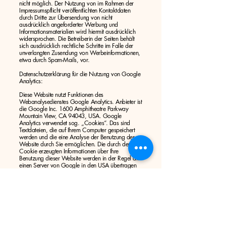
nicht möglich. Der Nutzung von im Rahmen der
Impressumspflicht veröffentlichten Kontaktdaten
durch Dritte zur Übersendung von nicht
ausdrücklich angeforderter Werbung und
Informationsmaterialien wird hiermit ausdrücklich
widersprochen. Die Betreiberin der Seiten behält
sich ausdrücklich rechtliche Schritte im Falle der
unverlangten Zusendung von Werbeinformationen,
etwa durch Spam-Mails, vor.
Datenschutzerklärung für die Nutzung von Google
Analytics:
Diese Website nutzt Funktionen des
Webanalysedienstes Google Analytics. Anbieter ist
die Google Inc. 1600 Amphitheatre Parkway
Mountain View, CA 94043, USA. Google
Analytics verwendet sog. „Cookies“. Das sind
Textdateien, die auf Ihrem Computer gespeichert
werden und die eine Analyse der Benutzung der
Website durch Sie ermöglichen. Die durch den
Cookie erzeugten Informationen über Ihre
Benutzung dieser Website werden in der Regel an
einen Server von Google in den USA übertragen
und dort gespeichert.
Im Falle der Aktivierung der IP-Anonymisierung auf
dieser Webseite wird Ihre IP-Adresse von Google
jedoch innerhalb von Mitgliedstaaten der
Europäischen Union oder in anderen
Vertragsstaaten des Abkommens über den
Europäischen Wirtschaftsraum zuvor gekürzt. Nur
in Ausnahmefällen wird die volle IP-Adresse an