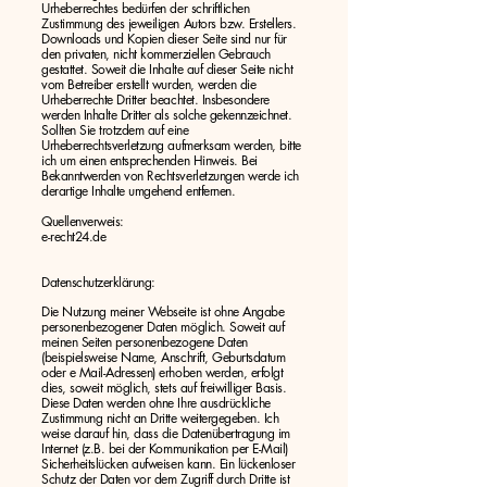
Urheberrechtes bedürfen der schriftlichen
Zustimmung des jeweiligen Autors bzw. Erstellers.
Downloads und Kopien dieser Seite sind nur für
den privaten, nicht kommerziellen Gebrauch
gestattet. Soweit die Inhalte auf dieser Seite nicht
vom Betreiber erstellt wurden, werden die
Urheberrechte Dritter beachtet. Insbesondere
werden Inhalte Dritter als solche gekennzeichnet.
Sollten Sie trotzdem auf eine
Urheberrechtsverletzung aufmerksam werden, bitte
ich um einen entsprechenden Hinweis. Bei
Bekanntwerden von Rechtsverletzungen werde ich
derartige Inhalte umgehend entfernen.
Quellenverweis:
e-recht24.de
Datenschutzerklärung:
Die Nutzung meiner Webseite ist ohne Angabe
personenbezogener Daten möglich. Soweit auf
meinen Seiten personenbezogene Daten
(beispielsweise Name, Anschrift, Geburtsdatum
oder e Mail-Adressen) erhoben werden, erfolgt
dies, soweit möglich, stets auf freiwilliger Basis.
Diese Daten werden ohne Ihre ausdrückliche
Zustimmung nicht an Dritte weitergegeben. Ich
weise darauf hin, dass die Datenübertragung im
Internet (z.B. bei der Kommunikation per E-Mail)
Sicherheitslücken aufweisen kann. Ein lückenloser
Schutz der Daten vor dem Zugriff durch Dritte ist