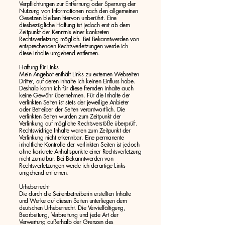
Verpflichtungen zur Entfernung oder Sperrung der
Nutzung von Informationen nach den allgemeinen
Gesetzen bleiben hiervon unberührt. Eine
diesbezügliche Haftung ist jedoch erst ab dem
Zeitpunkt der Kenntnis einer konkreten
Rechtsverletzung möglich. Bei Bekanntwerden von
entsprechenden Rechtsverletzungen werde ich
diese Inhalte umgehend entfernen.
Haftung für Links
Mein Angebot enthält Links zu externen Webseiten
Dritter, auf deren Inhalte ich keinen Einfluss habe.
Deshalb kann ich für diese fremden Inhalte auch
keine Gewähr übernehmen. Für die Inhalte der
verlinkten Seiten ist stets der jeweilige Anbieter
oder Betreiber der Seiten verantwortlich. Die
verlinkten Seiten wurden zum Zeitpunkt der
Verlinkung auf mögliche Rechtsverstöße überprüft.
Rechtswidrige Inhalte waren zum Zeitpunkt der
Verlinkung nicht erkennbar. Eine permanente
inhaltliche Kontrolle der verlinkten Seiten ist jedoch
ohne konkrete Anhaltspunkte einer Rechtsverletzung
nicht zumutbar. Bei Bekanntwerden von
Rechtsverletzungen werde ich derartige Links
umgehend entfernen.
Urheberrecht
Die durch die Seitenbetreiberin erstellten Inhalte
und Werke auf diesen Seiten unterliegen dem
deutschen Urheberrecht. Die Vervielfältigung,
Bearbeitung, Verbreitung und jede Art der
Verwertung außerhalb der Grenzen des